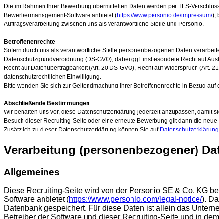
Die im Rahmen Ihrer Bewerbung übermittelten Daten werden per TLS-Verschlüss
Bewerbermanagement-Software anbietet (
https://www.personio.de/impressum/
),
Auftragsverarbeitung zwischen uns als verantwortliche Stelle und Personio.
Betroffenenrechte
Sofern durch uns als verantwortliche Stelle personenbezogenen Daten verarbeite
Datenschutzgrundverordnung (DS-GVO), dabei ggf. insbesondere Recht auf Ausku
Recht auf Datenübertragbarkeit (Art. 20 DS-GVO), Recht auf Widerspruch (Art. 2
datenschutzrechtlichen Einwilligung.
Bitte wenden Sie sich zur Geltendmachung Ihrer Betroffenenrechte in Bezug auf 
Abschließende Bestimmungen
Wir behalten uns vor, diese Datenschutzerklärung jederzeit anzupassen, damit 
Besuch dieser Recruiting-Seite oder eine erneute Bewerbung gilt dann die neue
Zusätzlich zu dieser Datenschutzerklärung können Sie auf
Datenschutzerkläru
Verarbeitung (personenbezogener) Dat
Allgemeines
Diese Recruiting-Seite wird von der Personio SE & Co. KG 
Software anbietet (
https://www.personio.com/legal-notice/
). D
Datenbank gespeichert. Für diese Daten ist allein das Untern
Betreiber der Software und dieser Recruiting-Seite und in de