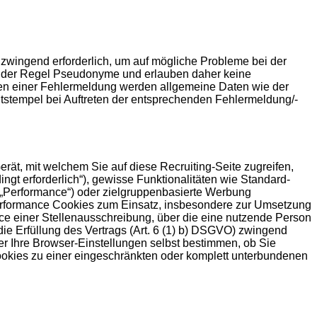
 zwingend erforderlich, um auf mögliche Probleme bei der
in der Regel Pseudonyme und erlauben daher keine
eten einer Fehlermeldung werden allgemeine Daten wie der
stempel bei Auftreten der entsprechenden Fehlermeldung/-
rät, mit welchem Sie auf diese Recruiting-Seite zugreifen,
gt erforderlich“), gewisse Funktionalitäten wie Standard-
(„Performance“) oder zielgruppenbasierte Werbung
 Performance Cookies zum Einsatz, insbesondere zur Umsetzung
ce einer Stellenausschreibung, über die eine nutzende Person
 die Erfüllung des Vertrags (Art. 6 (1) b) DSGVO) zwingend
er Ihre Browser-Einstellungen selbst bestimmen, ob Sie
ookies zu einer eingeschränkten oder komplett unterbundenen