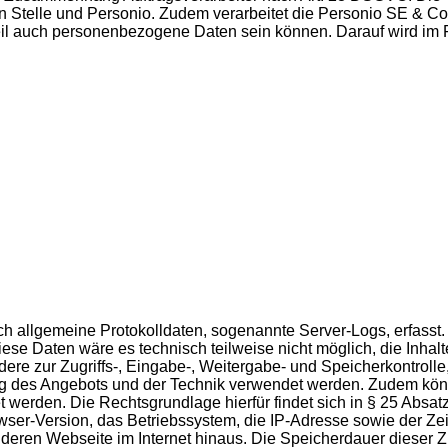
en Stelle und Personio. Zudem verarbeitet die Personio SE & Co
 Teil auch personenbezogene Daten sein können. Darauf wird i
isch allgemeine Protokolldaten, sogenannte Server-Logs, erfas
se Daten wäre es technisch teilweise nicht möglich, die Inhalt
dere zur Zugriffs-, Eingabe-, Weitergabe- und Speicherkontro
ung des Angebots und der Technik verwendet werden. Zudem könn
et werden. Die Rechtsgrundlage hierfür findet sich in § 25 Abs
-Version, das Betriebssystem, die IP-Adresse sowie der Zeits
eren Webseite im Internet hinaus. Die Speicherdauer dieser Zug