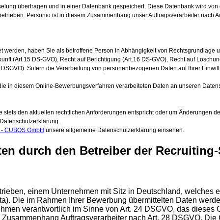
elung übertragen und in einer Datenbank gespeichert. Diese Datenbank wird von
 betrieben. Personio ist in diesem Zusammenhang unser Auftragsverarbeiter nach Art
t werden, haben Sie als betroffene Person in Abhängigkeit von Rechtsgrundlage u
nft (Art.15 DS-GVO), Recht auf Berichtigung (Art.16 DS-GVO), Recht auf Löschung
1 DSGVO). Sofern die Verarbeitung von personenbezogenen Daten auf Ihrer Einwilli
die in diesem Online-Bewerbungsverfahren verarbeiteten Daten an unseren Datensch
sie stets den aktuellen rechtlichen Anforderungen entspricht oder um Änderungen
 Datenschutzerklärung.
ng - CUBOS GmbH
unsere allgemeine Datenschutzerklärung einsehen.
en durch den Betreiber der Recruiting-
betrieben, einem Unternehmen mit Sitz in Deutschland, welch
ata). Die im Rahmen Ihrer Bewerbung übermittelten Daten werde
ehmen verantwortlich im Sinne von Art. 24 DSGVO, das dieses O
m Zusammenhang Auftragsverarbeiter nach Art. 28 DSGVO. Die Gr