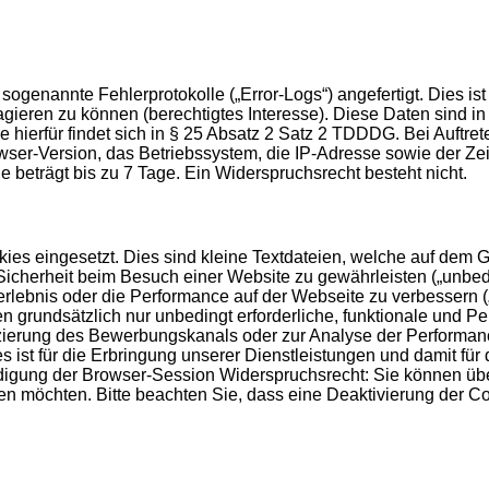
genannte Fehlerprotokolle („Error-Logs“) angefertigt. Dies ist
agieren zu können (berechtigtes Interesse). Diese Daten sind 
 hierfür findet sich in § 25 Absatz 2 Satz 2 TDDDG. Bei Auftr
-Version, das Betriebssystem, die IP-Adresse sowie der Zeit
le beträgt bis zu 7 Tage. Ein Widerspruchsrecht besteht nicht.
es eingesetzt. Dies sind kleine Textdateien, welche auf dem Ge
icherheit beim Besuch einer Website zu gewährleisten („unbedin
erlebnis oder die Performance auf der Webseite zu verbessern 
men grundsätzlich nur unbedingt erforderliche, funktionale und
fizierung des Bewerbungskanals oder zur Analyse der Performan
s ist für die Erbringung unserer Dienstleistungen und damit für
endigung der Browser-Session Widerspruchsrecht: Sie können üb
n möchten. Bitte beachten Sie, dass eine Deaktivierung der C